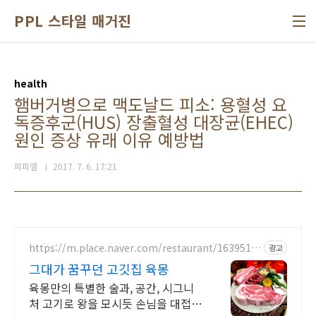
본문 바로가기
PPL 스타일 매거진
health
햄버거병으로 맥도날드 피소: 용혈성 요
독증후군(HUS) 장출혈성 대장균(EHEC)
원인 증상 유래 이유 예방법
피피앨
2017. 7. 6. 17:21
https://m.place.naver.com/restaurant/1639516
광고
083
그대가 꿈꾸던 고깃집 육몽
육몽만의 특별한 술과, 공간, 시그니
처 고기로 왕을 모시듯 손님을 대접합