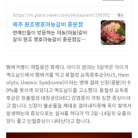
니다
https://m.place.naver.com/restaurant/1503927
광고
451
제주 원조명호마농갈비 중문점
연예인들이 방문하는 마농(마늘)갈비
살의 원조 명호마농갈비 중문점입니
다.
햄버거병이 며칠동안 화제다. 아이의 엄마는 5살먹은 아이가
맥도날드에서 햄버거를 먹고 용혈성 요독증후군(HUS, Hem
olytic Uremic Syndrome)이라는 병에 걸려 신장(콩팥)의 9
0%를 못쓰게 되었다고 맥도날드를 고소했다. 용혈성 요독증
후군은 장출혈성 대장균(EHEC) 감염증의 가장 심한 증상이라
고 합니다. 신장이 불순물을 제대로 걸러내지못해 독이 쌓여서
발생하는데 증상으로는 설사를 하다가 약 2일~14일뒤 오줌의
양이 줄고 빈혈증상이 나타난다고 합니다.