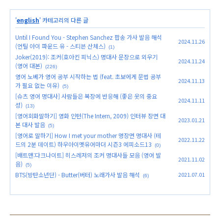
'
english
' 카테고리의 다른 글
Until I Found You - Stephen Sanchez 팝송 가사 발음 해석
2024.11.26
(언틸 아이 파운드 유 - 스티븐 산체스)
(1)
Joker(2019): 조커(호아킨 피닉스) 명대사 문장으로 외우기
2024.11.24
(영어 대본)
(226)
영어 노베가 영어 공부 시작하는 법 (feat. 초보에게 문법 공부
2024.11.13
가 필요 없는 이유)
(5)
[슈츠 영어 명대사] 사람들은 복장에 반응해 (좋은 옷의 중요
2024.11.11
성)
(13)
[영어회화말하기] 영화 인턴(The Intern, 2009) 인터뷰 장면 대
2023.01.21
본 대사 발음
(5)
[영어로 말하기] How I met your mother 명장면 명대사 (테
2022.11.22
드의 2분 데이트) 하우아이멧유어마더 시즌3 에피소드13
(0)
[배트맨:다크나이트] 히스레저의 조커 명대사들 모음 (영어 발
2021.11.02
음)
(5)
BTS(방탄소년단) - Butter(버터) 노래가사 발음 해석
2021.07.01
(6)